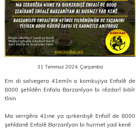
31 Temmuz 2024, Çarşamba
Em di salvegera 41emîn a komkujiya Enfalê de
8000 şehîdên Enfala Barzanîyan bi rêzdarî bibîr
tînin
Ma serrgêra 41ıne ya qırkerdışê Enfalî de 8000
şehîdanê Enfalê Barzanîyan bi hurmet yad kenê