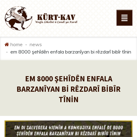
home
news
em 8000 şehîdên enfala barzanîyan bi̇ rêzdarî bi̇bîr tîni̇n
EM 8000 ŞEHÎDÊN ENFALA
BARZANÎYAN Bİ RÊZDARÎ BİBÎR
TÎNİN