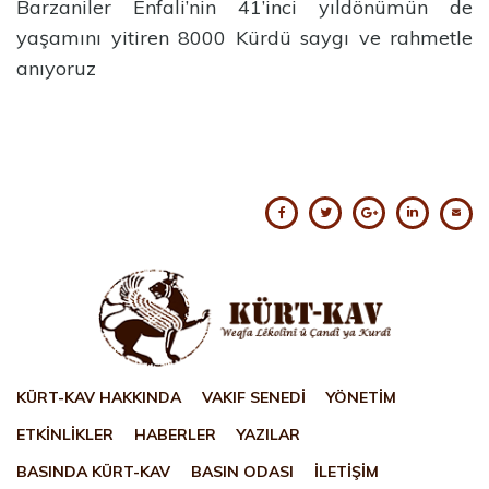
Barzaniler Enfali’nin 41’inci yıldönümün de
yaşamını yitiren 8000 Kürdü saygı ve rahmetle
anıyoruz
KÜRT-KAV HAKKINDA
VAKIF SENEDİ
YÖNETİM
ETKİNLİKLER
HABERLER
YAZILAR
BASINDA KÜRT-KAV
BASIN ODASI
İLETİŞİM