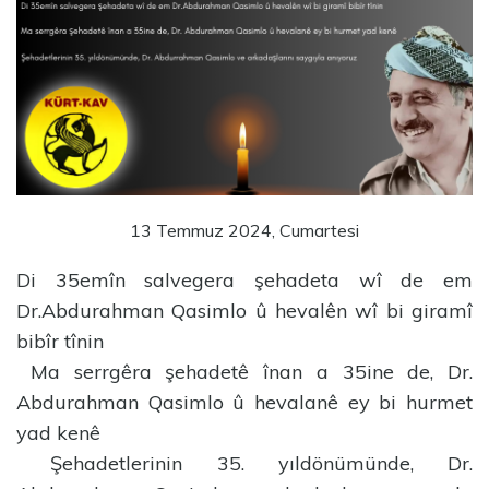
13 Temmuz 2024, Cumartesi
Di 35emîn salvegera şehadeta wî de em
Dr.Abdurahman Qasimlo û hevalên wî bi giramî
bibîr tînin
Ma serrgêra şehadetê înan a 35ine de, Dr.
Abdurahman Qasimlo û hevalanê ey bi hurmet
yad kenê
Şehadetlerinin 35. yıldönümünde, Dr.