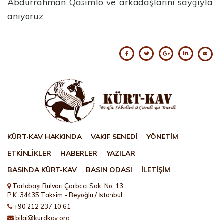
Abdurrahman Qasimlo ve arkadaşlarını saygıyla
anıyoruz
KÜRT-KAV HAKKINDA
VAKIF SENEDİ
YÖNETİM
ETKİNLİKLER
HABERLER
YAZILAR
BASINDA KÜRT-KAV
BASIN ODASI
İLETİŞİM
Tarlabaşı Bulvarı Çorbacı Sok. No: 13
P.K. 34435 Taksim - Beyoğlu / İstanbul
+90 212 237 10 61
bilgi@kurdkav.org