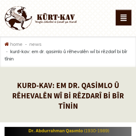
home
news
kurd-kav: em dr. qasi̇mlo û rêhevalên wî bi̇ rêzdarî bi̇ bîr
tîni̇n
KURD-KAV: EM DR. QASİMLO Û
RÊHEVALÊN WÎ Bİ RÊZDARÎ Bİ BÎR
TÎNİN